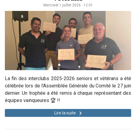
Mercredi 1 juillet 2026 - 12:01
La fin des interclubs 2025-2026 seniors et vétérans a été
célébrée lors de l'Assemblée Générale du Comité le 27 juin
dernier. Un trophée a été remis à chaque représentant des
équipes vainqueures 🏆 !!
keyboard_arrow_right
Lire la suite