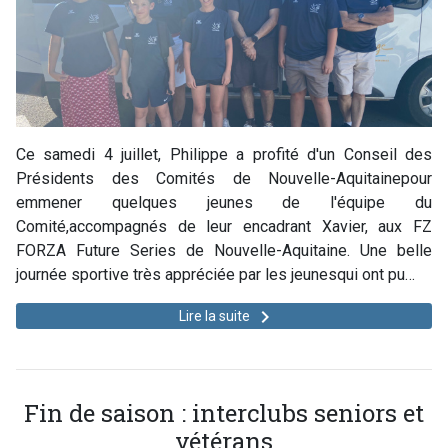
Ce samedi 4 juillet, Philippe a profité d'un Conseil des
Présidents des Comités de Nouvelle-Aquitainepour
emmener quelques jeunes de l'équipe du
Comité,accompagnés de leur encadrant Xavier, aux FZ
FORZA Future Series de Nouvelle-Aquitaine. Une belle
journée sportive très appréciée par les jeunesqui ont pu…
keyboard_arrow_right
Lire la suite
Fin de saison : interclubs seniors et
vétérans