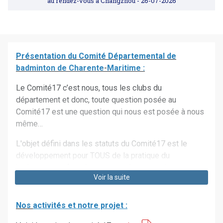
au rendez-vous à Changzhou
- 26-07-2026
Présentation
du
Comité
Départemental
de
badminton
de
Charente
-
Maritime :
Le Comité17 c’est nous, tous les clubs du
département et donc, toute question posée au
Comité17 est une question qui nous est posée à nous
même…
L'objet défini dans les statuts du Comité17 est le
développement pour TOUS de la pratique du
badminton conformément aux valeurs sportives
Voir la suite
olympiques (1).
Ce développement se fait suivant deux axes,
Nos
activités et notre projet :
quantitatif par l’augmentation du nombre de clubs et