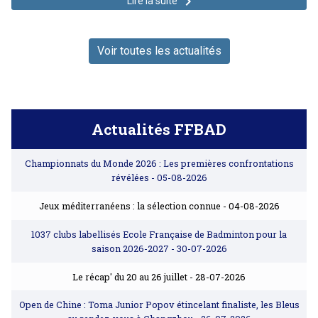
keyboard_arrow_right
Lire la suite
Voir toutes les actualités
Actualités FFBAD
Championnats du Monde 2026 : Les premières confrontations
révélées
- 05-08-2026
Jeux méditerranéens : la sélection connue
- 04-08-2026
1037 clubs labellisés Ecole Française de Badminton pour la
saison 2026-2027
- 30-07-2026
Le récap' du 20 au 26 juillet
- 28-07-2026
Open de Chine : Toma Junior Popov étincelant finaliste, les Bleus