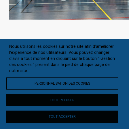
Au programme pour ces deux journées :
Nous utilisons les cookies sur notre site afin d'améliorer
travail technique et travail tactique, adapté à chacune des
l'expérience de nos utilisateurs. Vous pouvez changer
catégories.
d'avis à tout moment en cliquant sur le bouton " Gestion
des cookies " présent dans le pied de chaque page de
Nos graines de champions sont restés attentifs à leurs
notre site.
gestes, leurs déplacements et leurs apprentissages !
PERSONNALISATION DES COOKIES
Félicitations à eux et à leurs encadrants qui les suivent
chaque semaine dans les clubs.
TOUT REFUSER
Un grand merci aux Plumes Oléronnaises pour leur accueil,
TOUT ACCEPTER
et aux encadrants des clubs venus aider Gilles et Lucca !!