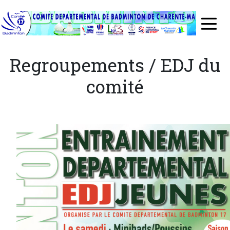
Aller
au
≡
contenu
principal
Regroupements / EDJ du
comité